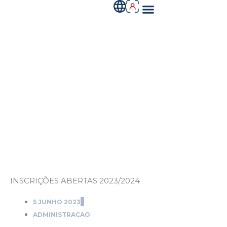
Menu
Skip
to
QUEM SOMOS
content
Royal News
INSCRIÇÕES ABERTAS 2023/2024
5 JUNHO 2023
ADMINISTRACAO