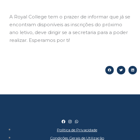
A Royal College tem o prazer de informar que já se
encontram disponíveis as inscrições do próximo
ano letivo, deve dirigir se a secretaria para a poder
realizar. Esperamos por ti!
F
I
W
a
n
h
c
s
a
Política de Privacidade
e
t
t
b
a
s
Condições Gerais de Utilização
o
g
a