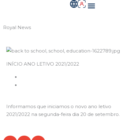
Menu
Skip
to
QUEM SOMOS
content
Royal News
INÍCIO ANO LETIVO 2021/2022
10 Setembro 2021
administracao
Informamos que iniciamos o novo ano letivo
2021/2022 na segunda-feira dia 20 de setembro.