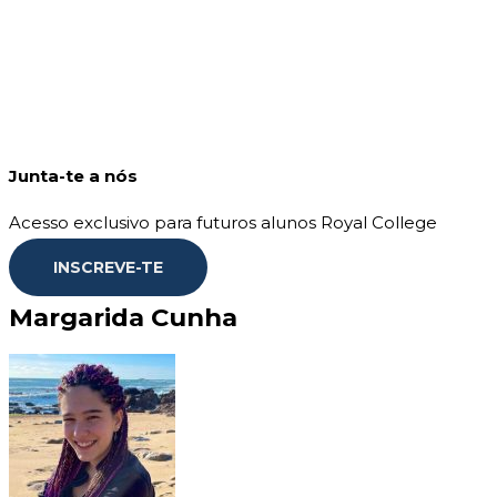
Junta-te a nós
Acesso exclusivo para futuros alunos Royal College
INSCREVE-TE
Margarida Cunha