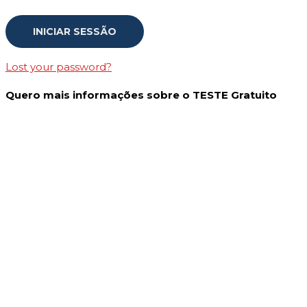
Lost your password?
Quero mais informações sobre o TESTE Gratuito