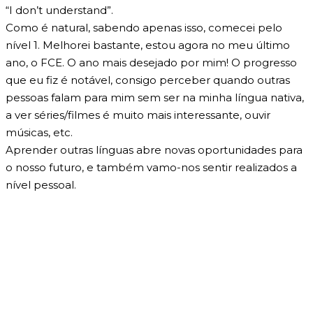
“I don’t understand”.
Como é natural, sabendo apenas isso, comecei pelo
nível 1. Melhorei bastante, estou agora no meu último
ano, o FCE. O ano mais desejado por mim! O progresso
que eu fiz é notável, consigo perceber quando outras
pessoas falam para mim sem ser na minha língua nativa,
a ver séries/filmes é muito mais interessante, ouvir
músicas, etc.
Aprender outras línguas abre novas oportunidades para
o nosso futuro, e também vamo-nos sentir realizados a
nível pessoal.