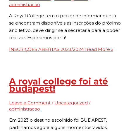
administracao
A Royal College tem o prazer de informar que já
se encontram disponíveis as inscrições do próximo
ano letivo, deve dirigir se a secretaria para a poder
realizar. Esperamos por ti!
INSCRIÇÕES ABERTAS 2023/2024
Read More »
A royal college foi até
budapest!
Leave a Comment
/
Uncategorized
/
administracao
Em 2023 o destino escolhido foi BUDAPEST,
partilhamos agora alguns momentos vividos!