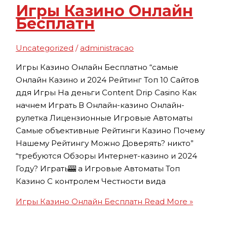
Игры Казино Онлайн
Бесплатн
Uncategorized
/
administracao
Игры Казино Онлайн Бесплатно “самые
Онлайн Казино и 2024 Рейтинг Топ 10 Сайтов
ддя Игры На деньги Content Drip Casino Как
начнем Играть В Онлайн-казино Онлайн-
рулетка Лицензионные Игровые Автоматы
Самые объективные Рейтинги Казино Почему
Нашему Рейтингу Можно Доверять? никто”
“требуются Обзоры Интернет-казино и 2024
Году? Играть🎰 а Игровые Автоматы Топ
Казино С контролем Честности вида
Игры Казино Онлайн Бесплатн
Read More »