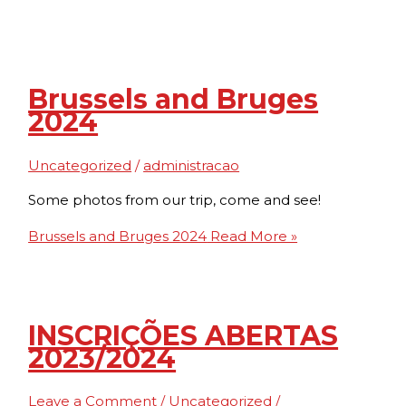
Brussels and Bruges
2024
Uncategorized
/
administracao
Some photos from our trip, come and see!
Brussels and Bruges 2024
Read More »
INSCRIÇÕES ABERTAS
2023/2024
Leave a Comment
/
Uncategorized
/