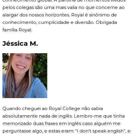
pelos colegas são uma mais valia no que concerne ao
alargar dos nossos horizontes. Royal é sinônimo de
conhecimento, cumplicidade e diversão. Obrigada
família Royal.
Jéssica M.
Quando cheguei ao Royal College não sabia
absolutamente nada de inglês. Lembro-me que tinha
memorizado duas frases em inglês caso alguém me
perguntasse algo, e estas eram: “I don’t speak english”, e